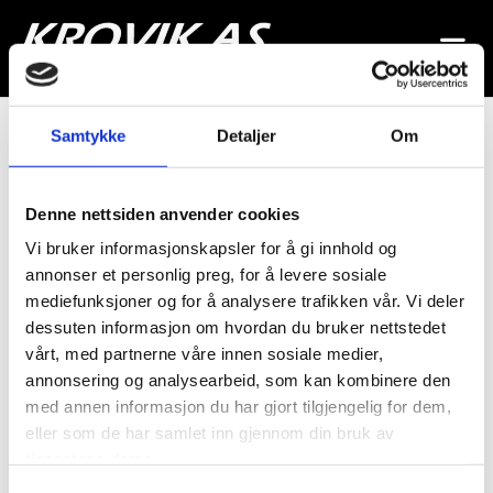
Samtykke
Detaljer
Om
Denne nettsiden anvender cookies
Vi bruker informasjonskapsler for å gi innhold og
annonser et personlig preg, for å levere sosiale
mediefunksjoner og for å analysere trafikken vår. Vi deler
dessuten informasjon om hvordan du bruker nettstedet
vårt, med partnerne våre innen sosiale medier,
annonsering og analysearbeid, som kan kombinere den
med annen informasjon du har gjort tilgjengelig for dem,
eller som de har samlet inn gjennom din bruk av
tjenestene deres.
Welcome to Krovik AS - Understanding
Samtykkevalg