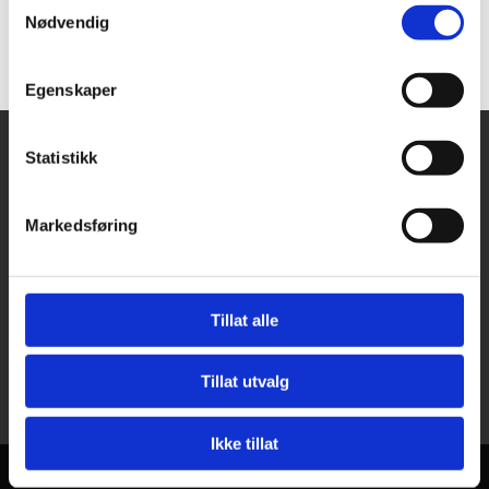
drilling rigs
Nødvendig
Egenskaper
Statistikk
Krovik AS
Gamle Rytterstien 28

Markedsføring
4046 Hafrsfjord
Kontakt oss
Tillat alle
414 18 402

post@krovik.no

Tillat utvalg
Ikke tillat
Utviklet av
Hjemmesidehuset
.
Personvern