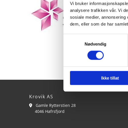
Vi bruker informasjonskapsler
analysere trafikken vår. Vi 
sosiale medier, annonsering 
dem, eller som de har samlet
Samtykkevalg
Nødvendig
Ikke tillat
Krovik AS
Gamle Rytterstien 28

4046 Hafrsfjord